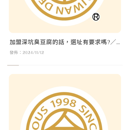
加盟深坑臭豆腐的話，選址有要求嗎?／
臭豆腐開店諮詢,台北臭豆腐開店諮詢,中
發佈：2024/11/12
和臭豆腐開店諮詢