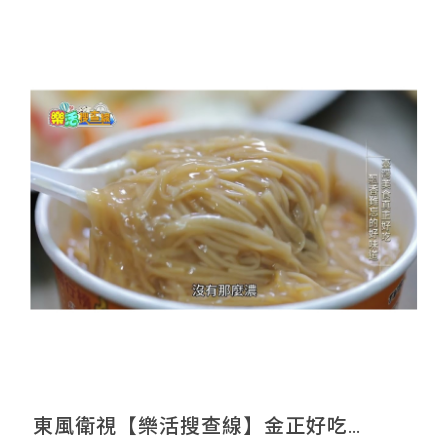
東風衛視【樂活搜查線】金正好吃