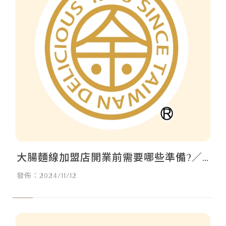
大腸麵線加盟店開業前需要哪些準備?／
大腸麵線開店諮詢,台北大腸麵線開店諮
發佈：2024/11/12
詢,中和大腸麵線開店諮詢,桃園大腸麵線
開店諮詢