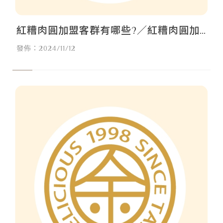
紅糟肉圓加盟客群有哪些?／紅糟肉圓加
盟,台北紅糟肉圓加盟,中和紅糟肉圓加盟,
發佈：2024/11/12
桃園紅糟肉圓加盟