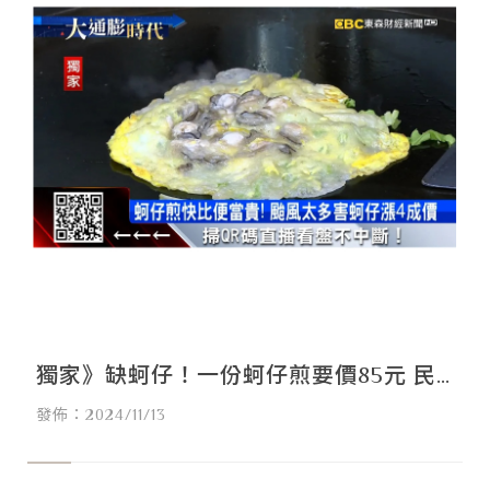
獨家》缺蚵仔！一份蚵仔煎要價85元 民
發佈：2024/11/13