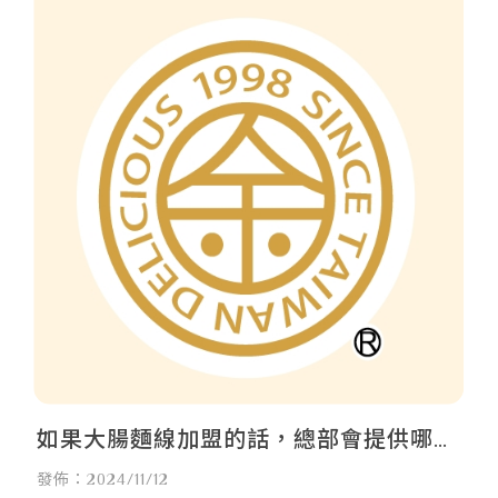
如果大腸麵線加盟的話，總部會提供哪些
支援?／大腸麵線加盟,台北大腸麵線加盟,
發佈：2024/11/12