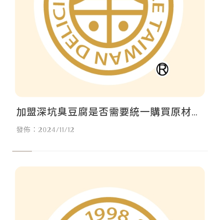
加盟深坑臭豆腐是否需要統一購買原材
料?／臭豆腐加盟,台北臭豆腐加盟,中和臭
發佈：2024/11/12
豆腐加盟,桃園臭豆腐加盟