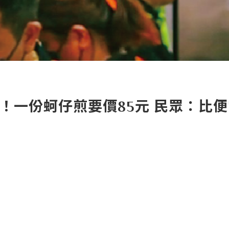
一份蚵仔煎要價85元 民眾：比便當貴 