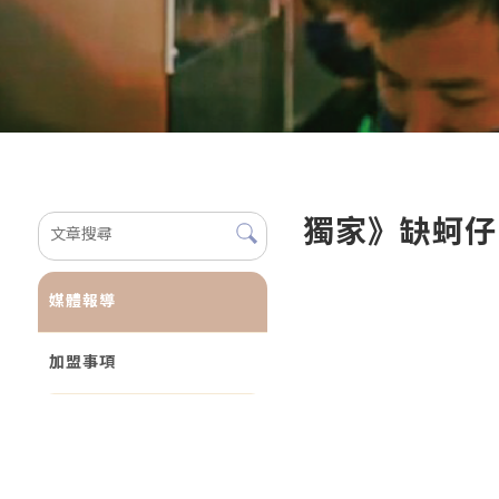
獨家》缺蚵仔！
媒體報導
加盟事項